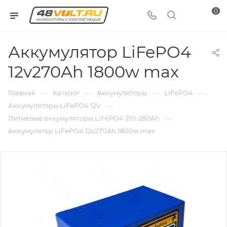
0
Аккумулятор LiFePO4
12v270Ah 1800w max
—
—
—
—
Главная
Каталог
Аккумуляторы
LiFePO4
—
Аккумуляторы LiFePO4 12V
—
Литиевые аккумуляторы LiFePO4 210-280Ah
Аккумулятор LiFePO4 12v270Ah 1800w max