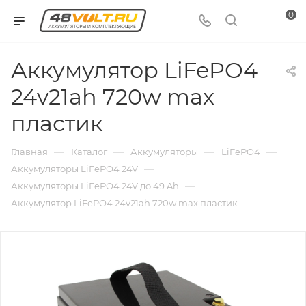
0
Аккумулятор LiFePO4
24v21ah 720w max
пластик
—
—
—
—
Главная
Каталог
Аккумуляторы
LiFePO4
—
Аккумуляторы LiFePO4 24V
—
Аккумуляторы LiFePO4 24V до 49 Ah
Аккумулятор LiFePO4 24v21ah 720w max пластик