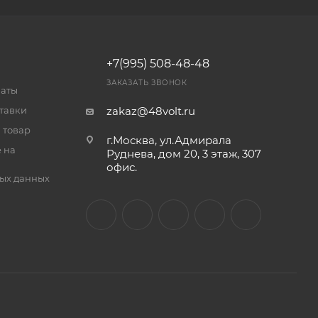
+7(995) 508-48-48
ЗАКАЗАТЬ ЗВОНОК
латы
тавки
zakaz@48volt.ru
 товар
г.Москва, ул.Адмирала
 на
Руднева, дом 20, 3 этаж, 307
офис.
ых данных