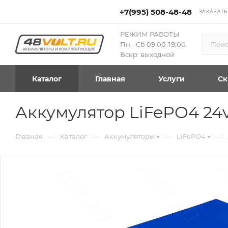
+7(995) 508-48-48
ЗАКАЗАТЬ
РЕЖИМ РАБОТЫ
Пн - Сб 09:00-19:00
Вскр: выходной
Каталог
Главная
Услуги
Ск
Аккумулятор LiFePO4 24
—
—
—
—
Главная
Каталог
Аккумуляторы
LiFePO4