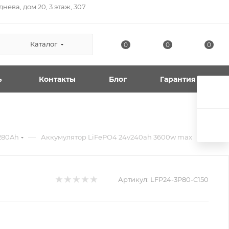
нева, дом 20, 3 этаж, 307
Каталог
0
0
0
ь
Контакты
Блог
Гарантия
—
280Ah
Аккумулятор LiFePO4 24v240ah 3600w max
Артикул:
LFP24-3P80-C150