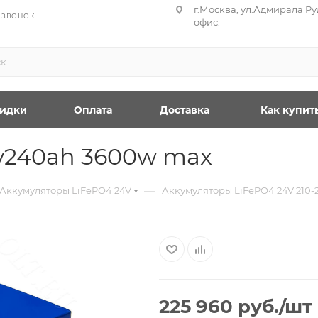
г.Москва, ул.Адмирала Руд
 ЗВОНОК
офис.
идки
Оплата
Доставка
Как купит
v240ah 3600w max
—
Аккумуляторы LiFePO4 24V
Аккумуляторы LiFePO4 24V 210-
225 960
руб.
/шт