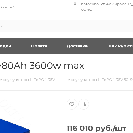
г.Москва, ул.Адмирала Руд
 ЗВОНОК
офис.
идки
Оплата
Доставка
Как купит
v80Ah 3600w max
—
Аккумуляторы LiFePO4 36V
Аккумуляторы LiFePO4 36V 50-
116 010
руб.
/шт