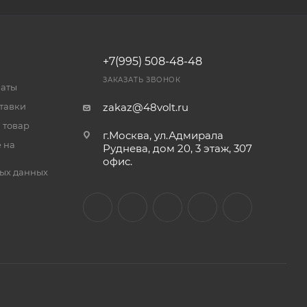
+7(995) 508-48-48
ЗАКАЗАТЬ ЗВОНОК
латы
тавки
zakaz@48volt.ru
 товар
г.Москва, ул.Адмирала
 на
Руднева, дом 20, 3 этаж, 307
офис.
ых данных