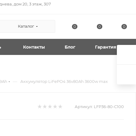
нева, дом 20, 3 этаж, 307
Каталог
0
0
0
ь
Контакты
Блог
Гарантия
—
99Ah
Аккумулятор LiFePO4 36v80Ah 3600w max
Артикул:
LFP36-80-C100