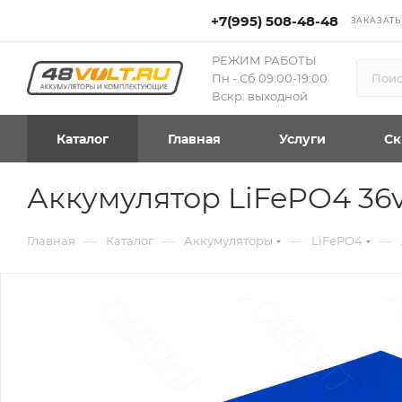
+7(995) 508-48-48
ЗАКАЗАТЬ
РЕЖИМ РАБОТЫ
Пн - Сб 09:00-19:00
Вскр: выходной
Каталог
Главная
Услуги
Ск
Аккумулятор LiFePO4 36
—
—
—
—
Главная
Каталог
Аккумуляторы
LiFePO4