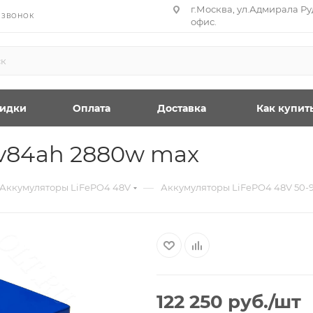
г.Москва, ул.Адмирала Руд
 ЗВОНОК
офис.
идки
Оплата
Доставка
Как купит
v84ah 2880w max
—
Аккумуляторы LiFePO4 48V
Аккумуляторы LiFePO4 48V 50-
122 250
руб.
/шт