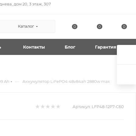
нева, дом 20, 3 этаж, 307
Каталог
0
0
0
ь
Контакты
Блог
Гарантия
—
99 Ah
Аккумулятор LiFePO4 48v84ah 2880w max
Артикул:
LFP48-12P7-C60