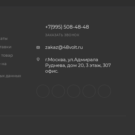
+7(995) 508-48-48
ЗАКАЗАТЬ ЗВОНОК
латы
тавки
zakaz@48volt.ru
 товар
г.Москва, ул.Адмирала
 на
Руднева, дом 20, 3 этаж, 307
офис.
ых данных