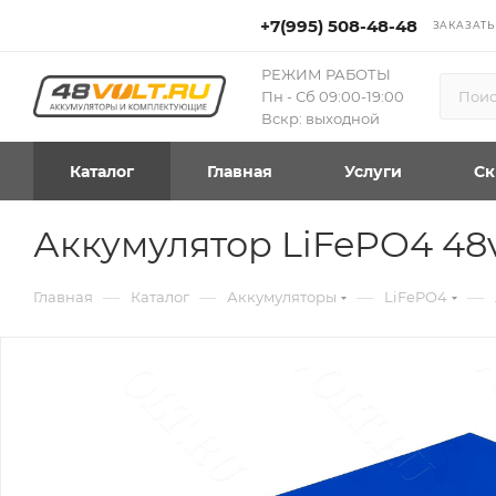
+7(995) 508-48-48
ЗАКАЗАТЬ
РЕЖИМ РАБОТЫ
Пн - Сб 09:00-19:00
Вскр: выходной
Каталог
Главная
Услуги
Ск
Аккумулятор LiFePO4 48
—
—
—
—
Главная
Каталог
Аккумуляторы
LiFePO4