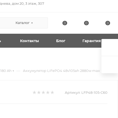
нева, дом 20, 3 этаж, 307
Каталог
0
0
0
ь
Контакты
Блог
Гарантия
—
180 Ah
Аккумулятор LiFePO4 48v105ah 2880w max
Артикул:
LFP48-105-C60