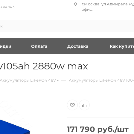
г.Москва, ул.Адмирала Руд
 ЗВОНОК
офис.
идки
Оплата
Доставка
Как купит
v105ah 2880w max
—
Аккумуляторы LiFePO4 48V
Аккумуляторы LiFePO4 48V 100-
171 790
руб.
/шт