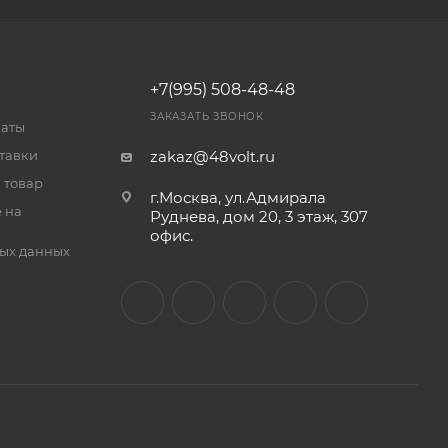
+7(995) 508-48-48
ЗАКАЗАТЬ ЗВОНОК
латы
тавки
zakaz@48volt.ru
 товар
г.Москва, ул.Адмирала
 на
Руднева, дом 20, 3 этаж, 307
офис.
ых данных