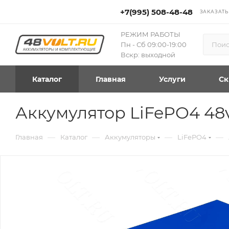
+7(995) 508-48-48
ЗАКАЗАТЬ
РЕЖИМ РАБОТЫ
Пн - Сб 09:00-19:00
Вскр: выходной
Каталог
Главная
Услуги
Ск
Аккумулятор LiFePO4 48
—
—
—
—
Главная
Каталог
Аккумуляторы
LiFePO4