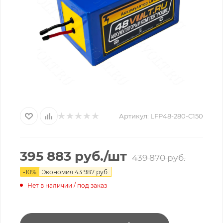
Артикул:
LFP48-280-C150
395 883
руб.
/шт
439 870
руб.
-
10
%
Экономия
43 987
руб.
Нет в наличии / под заказ