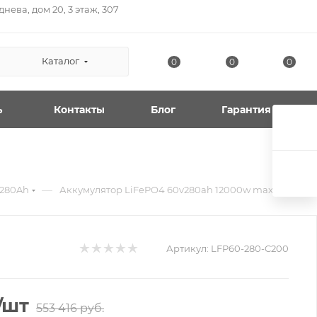
нева, дом 20, 3 этаж, 307
Каталог
0
0
0
ь
Контакты
Блог
Гарантия
—
-280Ah
Аккумулятор LiFePO4 60v280ah 12000w max
Артикул:
LFP60-280-C200
/шт
553 416
руб.