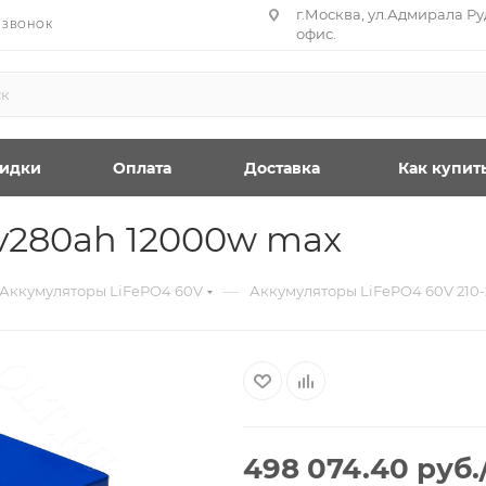
г.Москва, ул.Адмирала Руд
 ЗВОНОК
офис.
идки
Оплата
Доставка
Как купит
v280ah 12000w max
—
Аккумуляторы LiFePO4 60V
Аккумуляторы LiFePO4 60V 210
498 074.40
руб.