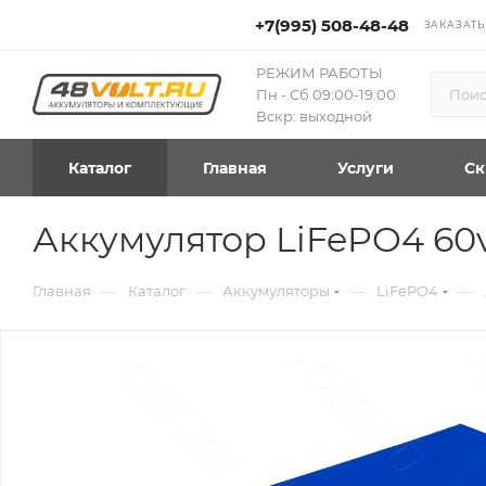
+7(995) 508-48-48
ЗАКАЗАТЬ
РЕЖИМ РАБОТЫ
Пн - Сб 09:00-19:00
Вскр: выходной
Каталог
Главная
Услуги
Ск
Аккумулятор LiFePO4 60
—
—
—
—
Главная
Каталог
Аккумуляторы
LiFePO4