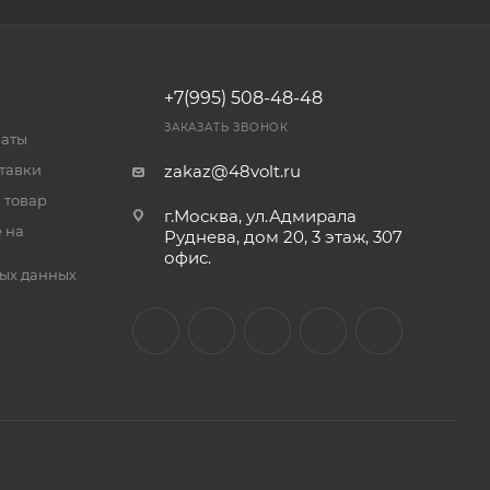
+7(995) 508-48-48
ЗАКАЗАТЬ ЗВОНОК
латы
тавки
zakaz@48volt.ru
 товар
г.Москва, ул.Адмирала
 на
Руднева, дом 20, 3 этаж, 307
офис.
ых данных