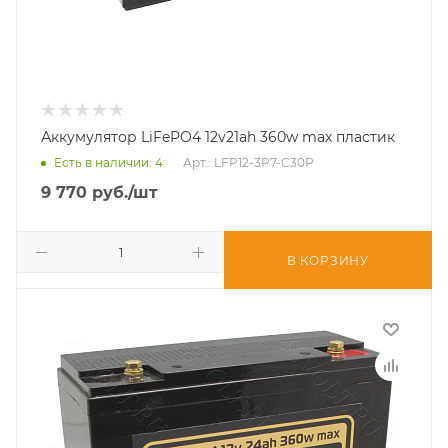
Аккумулятор LiFePO4 12v21ah 360w max пластик
Есть в наличии
: 4
Арт.: LFP12-3P7-C30P
9 770
руб.
/шт
В КОРЗИНУ