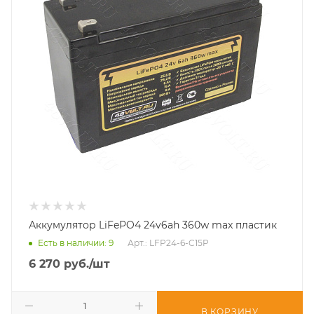
Аккумулятор LiFePO4 24v6ah 360w max пластик
Есть в наличии
: 9
Арт.: LFP24-6-C15P
6 270
руб.
/шт
В КОРЗИНУ