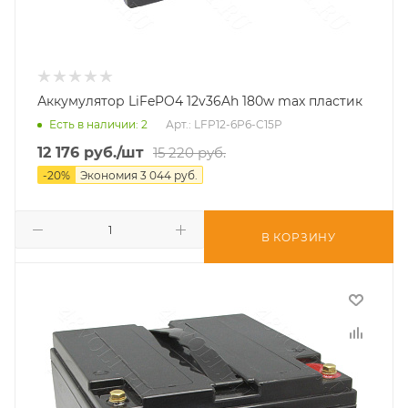
Аккумулятор LiFePO4 12v36Ah 180w max пластик
Есть в наличии
: 2
Арт.: LFP12-6P6-C15P
12 176
руб.
/шт
15 220
руб.
-
20
%
Экономия
3 044
руб.
В КОРЗИНУ