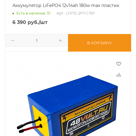
Аккумулятор LiFePO4 12v14ah 180w max пластик
Есть в наличии
: 51
Арт.: LFP12-2P7-C15P
6 390
руб.
/шт
В КОРЗИНУ