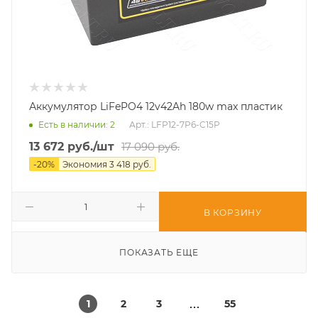
Аккумулятор LiFePO4 12v42Ah 180w max пластик
Есть в наличии
: 2
Арт.: LFP12-7P6-C15P
13 672
руб.
/шт
17 090
руб.
-
20
%
Экономия
3 418
руб.
В КОРЗИНУ
ПОКАЗАТЬ ЕЩЕ
1
2
3
55