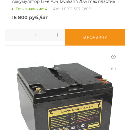
Аккумулятор LiFePO4 12v35ah 720w max пластик
Есть в наличии
: 4
Арт.: LFP12-5P7-C60P
16 800
руб.
/шт
В КОРЗИНУ