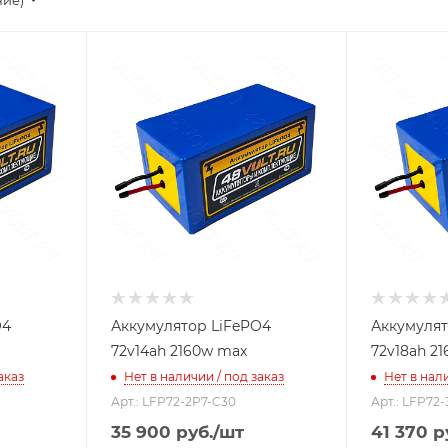
ние)
O4
Аккумулятор LiFePO4
Аккумулят
72v14ah 2160w max
72v18ah 2
аказ
Нет в наличии / под заказ
Нет в нали
Арт.: LFP72-2P7-C30
Арт.: LFP72
35 900
руб.
/шт
41 370
р