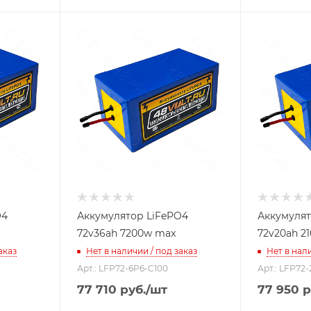
O4
Аккумулятор LiFePO4
Аккумулят
72v36ah 7200w max
72v20ah 2
аказ
Нет в наличии / под заказ
Нет в нали
Арт.: LFP72-6P6-C100
Арт.: LFP72
77 710
руб.
/шт
77 950
р