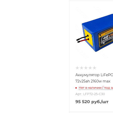
Аккумулятор LiFeP
72v25ah 2160w max
Нет в наличии / под з
Арт.: LFP72-25-C30
95 520
руб.
/шт