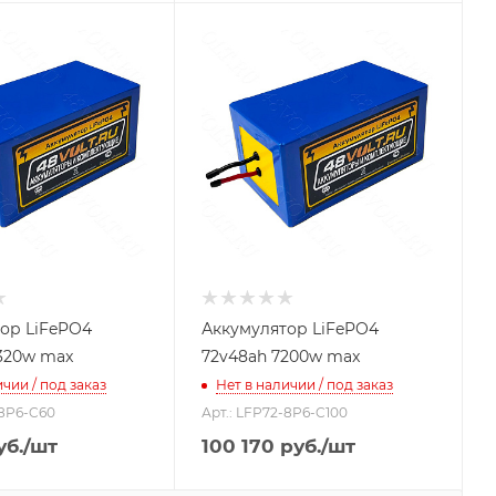
ор LiFePO4
Аккумулятор LiFePO4
320w max
72v48ah 7200w max
чии / под заказ
Нет в наличии / под заказ
-8P6-C60
Арт.: LFP72-8P6-C100
б.
/шт
100 170
руб.
/шт