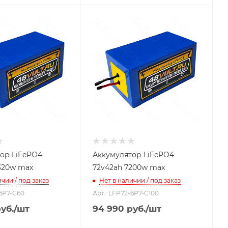
ор LiFePO4
Аккумулятор LiFePO4
320w max
72v42ah 7200w max
чии / под заказ
Нет в наличии / под заказ
-6P7-C60
Арт.: LFP72-6P7-C100
уб.
/шт
94 990
руб.
/шт