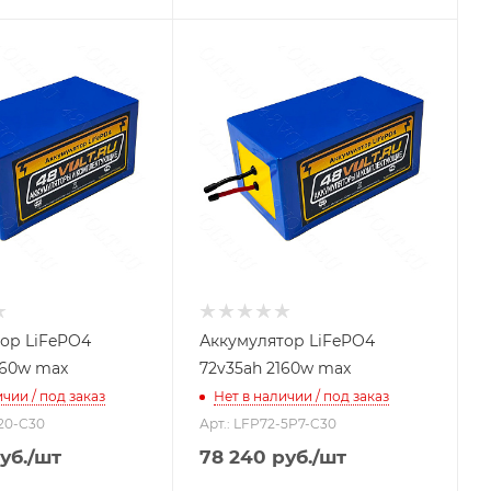
ор LiFePO4
Аккумулятор LiFePO4
160w max
72v35ah 2160w max
чии / под заказ
Нет в наличии / под заказ
-20-C30
Арт.: LFP72-5P7-C30
уб.
/шт
78 240
руб.
/шт