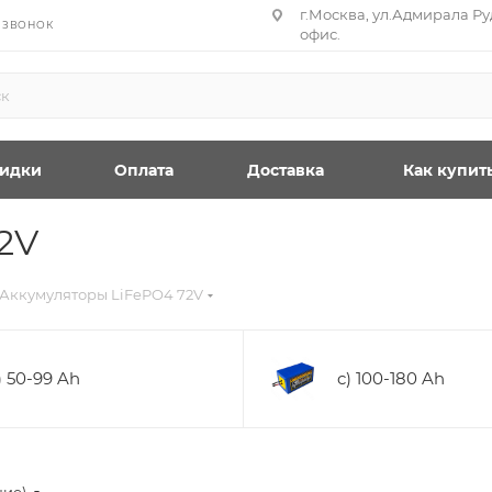
г.Москва, ул.Адмирала Руд
 ЗВОНОК
офис.
идки
Оплата
Доставка
Как купит
2V
Аккумуляторы LiFePO4 72V
) 50-99 Ah
c) 100-180 Ah