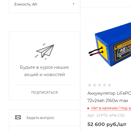
Ёмкость, Ah
Будьте в курсе наших
акций и новостей
Аккумулятор LiFeP
ПОДПИСАТЬСЯ
72v24ah 2160w max
Нет в наличии / под з
Арт.: LFP72-4P6-C30
Задать вопрос
52 600
руб.
/шт