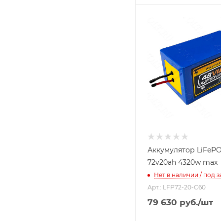
Аккумулятор LiFeP
72v20ah 4320w max
Нет в наличии / под з
Арт.: LFP72-20-C60
79 630
руб.
/шт