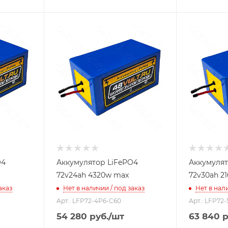
O4
Аккумулятор LiFePO4
Аккумулят
72v24ah 4320w max
72v30ah 2
аказ
Нет в наличии / под заказ
Нет в нали
Арт.: LFP72-4P6-C60
Арт.: LFP72
54 280
руб.
/шт
63 840
р