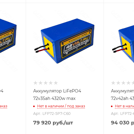
O4
Аккумулятор LiFePO4
Аккумулят
72v35ah 4320w max
72v42ah 4
аказ
Нет в наличии / под заказ
Нет в нали
Арт.: LFP72-5P7-C60
Арт.: LFP72
79 920
руб.
/шт
94 030
р