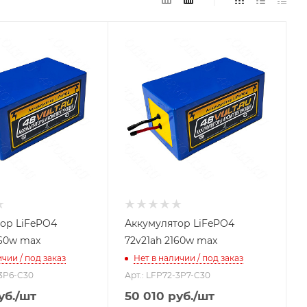
ор LiFePO4
Аккумулятор LiFePO4
160w max
72v21ah 2160w max
чии / под заказ
Нет в наличии / под заказ
-3P6-C30
Арт.: LFP72-3P7-C30
уб.
/шт
50 010
руб.
/шт