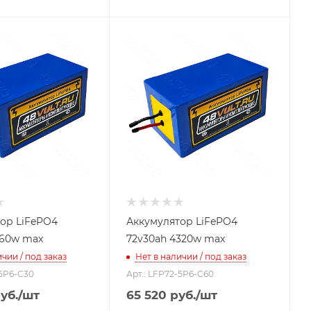
ор LiFePO4
Аккумулятор LiFePO4
160w max
72v30ah 4320w max
чии / под заказ
Нет в наличии / под заказ
-5P6-C30
Арт.: LFP72-5P6-C60
уб.
/шт
65 520
руб.
/шт