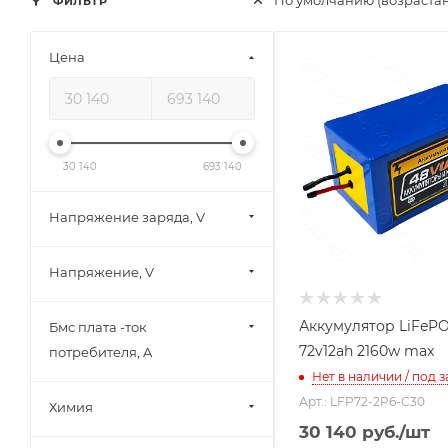
По умолчанию (возраста
ФИЛЬТР
Цена
30 140
693 140
Напряжение заряда, V
Напряжение, V
Аккумулятор LiFeP
Бмс плата -ток
72v12ah 2160w max
потребителя, A
Нет в наличии / под з
Арт.: LFP72-2P6-C30
Химия
30 140
руб.
/шт