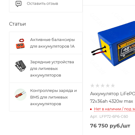
Оставить отзыв
Статьи
Активные балансиры
для аккумуляторов 1А
Зарядные устройства
для литиевых
аккумуляторов
Контроллеры заряда и
Аккумулятор LiFeP
BMS для литиевых
72v36ah 4320w max
аккумуляторов
Нет в наличии / под з
Арт.: LFP72-6P6-C60
76 750
руб.
/шт