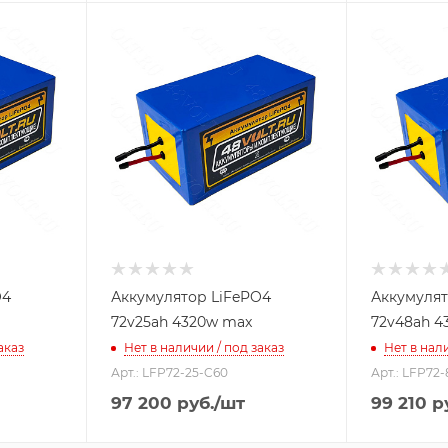
O4
Аккумулятор LiFePO4
Аккумулят
72v25ah 4320w max
72v48ah 4
аказ
Нет в наличии / под заказ
Нет в нали
Арт.: LFP72-25-C60
Арт.: LFP72
97 200
руб.
/шт
99 210
ру