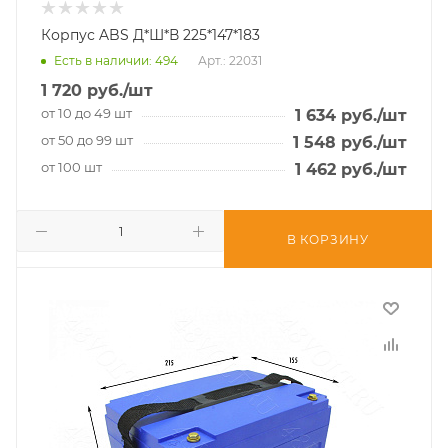
Корпус ABS Д*Ш*В 225*147*183
Есть в наличии
: 494
Арт.: 22031
1 720
руб.
/шт
от 10 до 49 шт
1 634
руб.
/шт
от 50 до 99 шт
1 548
руб.
/шт
от 100 шт
1 462
руб.
/шт
В КОРЗИНУ