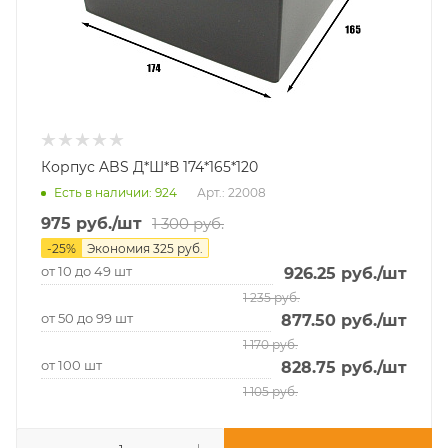
Корпус ABS Д*Ш*В 174*165*120
Есть в наличии
: 924
Арт.: 22008
975
руб.
/шт
1 300
руб.
-
25
%
Экономия
325
руб.
от 10 до 49 шт
926.25
руб.
/шт
1 235
руб.
от 50 до 99 шт
877.50
руб.
/шт
1 170
руб.
от 100 шт
828.75
руб.
/шт
1 105
руб.