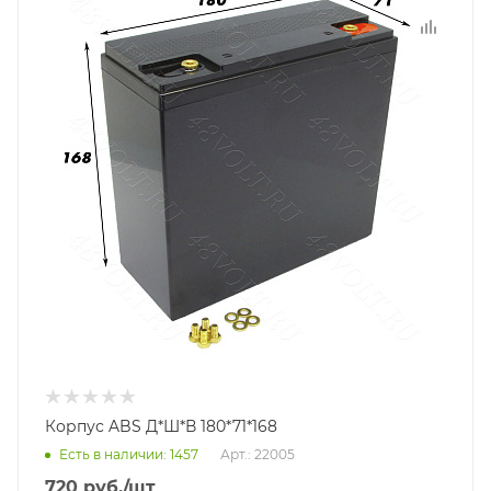
Корпус ABS Д*Ш*В 180*71*168
Есть в наличии
: 1457
Арт.: 22005
720
руб.
/шт