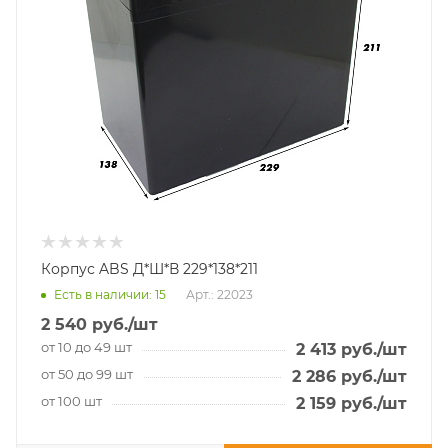
Корпус ABS Д*Ш*В 229*138*211
Есть в наличии
: 15
Арт.: 22023
2 540
руб.
/шт
от 10 до 49 шт
2 413
руб.
/шт
от 50 до 99 шт
2 286
руб.
/шт
от 100 шт
2 159
руб.
/шт