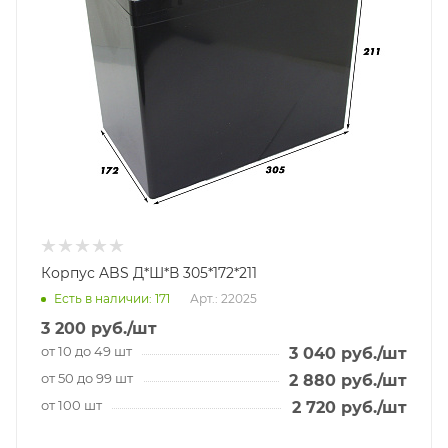
Корпус ABS Д*Ш*В 305*172*211
Есть в наличии
: 171
Арт.: 22025
3 200
руб.
/шт
от 10 до 49 шт
3 040
руб.
/шт
от 50 до 99 шт
2 880
руб.
/шт
от 100 шт
2 720
руб.
/шт