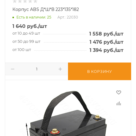
Корпус ABS Д*Ш*В 223*135*182
Есть в наличии
: 25
Арт.: 22030
1 640
руб.
/шт
от 10 до 49 шт
1 558
руб.
/шт
от 50 до 99 шт
1 476
руб.
/шт
от 100 шт
1 394
руб.
/шт
В КОРЗИНУ