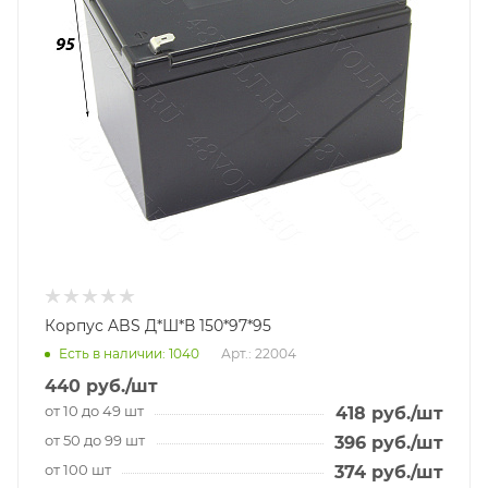
Корпус ABS Д*Ш*В 150*97*95
Есть в наличии
: 1040
Арт.: 22004
440
руб.
/шт
от 10 до 49 шт
418
руб.
/шт
от 50 до 99 шт
396
руб.
/шт
от 100 шт
374
руб.
/шт