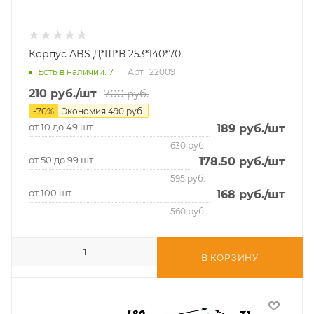
Корпус ABS Д*Ш*В 253*140*70
Есть в наличии
: 7
Арт.: 22009
210
руб.
/шт
700
руб.
-
70
%
Экономия
490
руб.
от 10 до 49 шт
189
руб.
/шт
630
руб.
от 50 до 99 шт
178.50
руб.
/шт
595
руб.
от 100 шт
168
руб.
/шт
560
руб.
В КОРЗИНУ