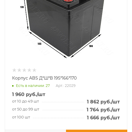
Корпус ABS Д*Ш*В 195*166*170
Есть в наличии
: 27
Арт.: 22029
1 960
руб.
/шт
от 10 до 49 шт
1 862
руб.
/шт
от 50 до 99 шт
1 764
руб.
/шт
от 100 шт
1 666
руб.
/шт