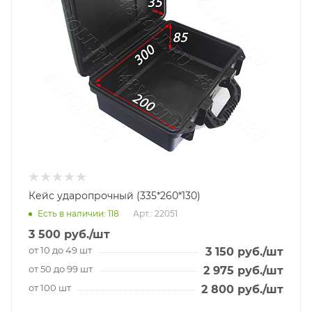
Кейс ударопрочный (335*260*130)
Есть в наличии
: 118
Арт.: 22051
3 500
руб.
/шт
от 10 до 49 шт
3 150
руб.
/шт
от 50 до 99 шт
2 975
руб.
/шт
от 100 шт
2 800
руб.
/шт