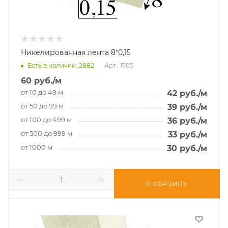
Никелированная лента 8*0,15
Есть в наличии
: 2882
Арт.: 1705
60
руб.
/м
от 10 до 49 м
42
руб.
/м
от 50 до 99 м
39
руб.
/м
от 100 до 499 м
36
руб.
/м
от 500 до 999 м
33
руб.
/м
от 1000 м
30
руб.
/м
В КОРЗИНУ