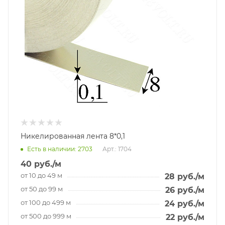
Никелированная лента 8*0,1
Есть в наличии
: 2703
Арт.: 1704
40
руб.
/м
от 10 до 49 м
28
руб.
/м
от 50 до 99 м
26
руб.
/м
от 100 до 499 м
24
руб.
/м
от 500 до 999 м
22
руб.
/м