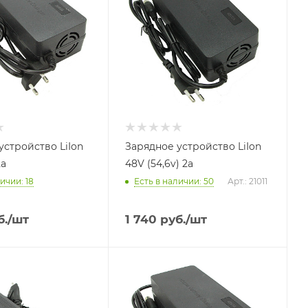
устройство LiIon
Зарядное устройство LiIon
2a
48V (54,6v) 2a
личии
: 18
Есть в наличии
: 50
Арт.: 21011
.
/шт
1 740
руб.
/шт