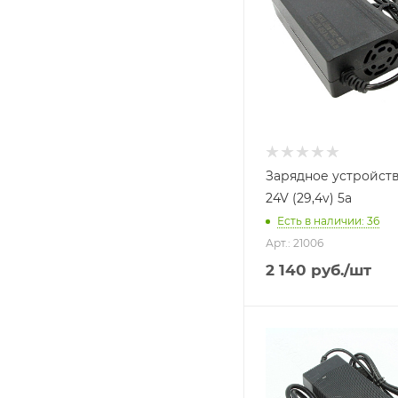
Зарядное устройств
24V (29,4v) 5a
Есть в наличии
: 36
Арт.: 21006
2 140
руб.
/шт