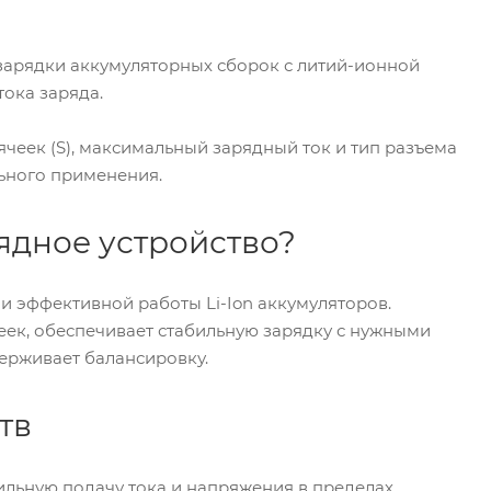
 зарядки аккумуляторных сборок с литий-ионной
тока заряда.
чеек (S), максимальный зарядный ток и тип разъема
льного применения.
ядное устройство?
и эффективной работы Li-Ion аккумуляторов.
еек, обеспечивает стабильную зарядку с нужными
ерживает балансировку.
тв
льную подачу тока и напряжения в пределах