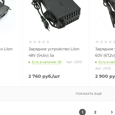
о LiIon
Зарядное устройство LiIon
Зарядное 
48V (54,6v) 5a
60V (67,2v)
Есть в наличии
: 99
Арт.: 21013
Есть в на
Арт.: 21015
2 760
руб.
/шт
2 900
ру
ПОКАЗАТЬ ЕЩЕ
1
2