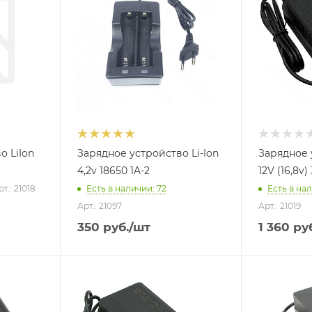
о LiIon
Зарядное устройство Li-Ion
Зарядное 
4,2v 18650 1A-2
12V (16,8v)
рт.: 21018
Есть в наличии
: 72
Есть в на
Арт.: 21097
Арт.: 21019
350
руб.
/шт
1 360
руб