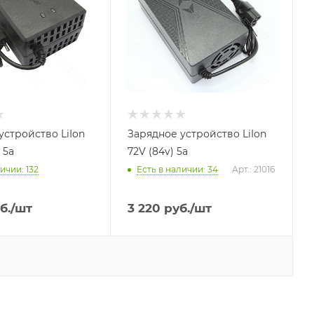
устройство LiIon
Зарядное устройство LiIon
 5a
72V (84v) 5a
личии
: 132
Есть в наличии
: 34
Арт.: 21016
б.
/шт
3 220
руб.
/шт