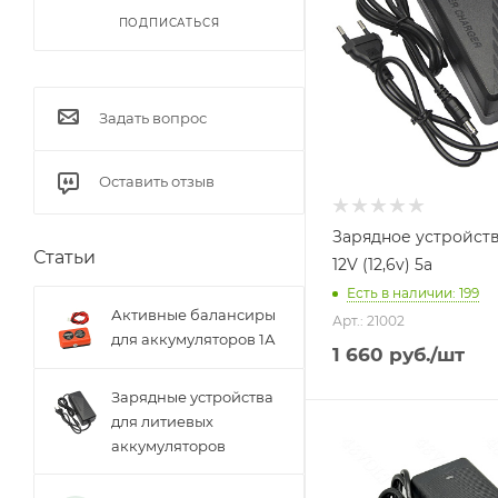
ПОДПИСАТЬСЯ
Задать вопрос
Оставить отзыв
Зарядное устройств
Статьи
12V (12,6v) 5a
Есть в наличии
: 199
Активные балансиры
Арт.: 21002
для аккумуляторов 1А
1 660
руб.
/шт
Зарядные устройства
для литиевых
аккумуляторов