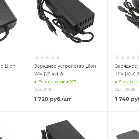
о LiIon
Зарядное устройство LiIon
Зарядное 
24V (29,4v) 2a
36V (42v) 
Есть в наличии
: 227
Есть в на
Арт.: 21004
Арт.: 21008
1 720
руб.
/шт
1 740
руб