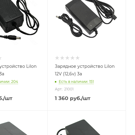
устройство LiIon
Зарядное устройство LiIon
 3a
12V (12,6v) 3a
личии
: 204
Есть в наличии
: 151
Арт.: 21001
.
/шт
1 360
руб.
/шт