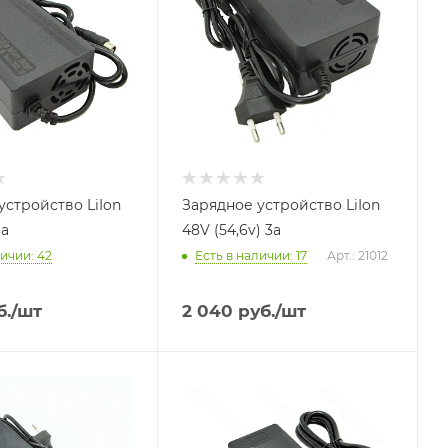
устройство LiIon
Зарядное устройство LiIon
3a
48V (54,6v) 3a
личии
: 42
Есть в наличии
: 17
Арт.: 21012
.
/шт
2 040
руб.
/шт