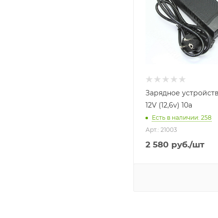
Зарядное устройств
12V (12,6v) 10a
Есть в наличии
: 258
Арт.: 21003
2 580
руб.
/шт