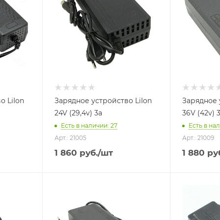
о LiIon
Зарядное устройство LiIon
Зарядное 
24V (29,4v) 3a
36V (42v) 
Есть в наличии
: 27
Есть в на
Арт.: 21005
Арт.: 21009
1 860
руб.
/шт
1 880
руб