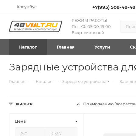
Колумбус
+7(995) 508-48-48
РЕЖИМ РАБОТЫ
Пн - Сб 09:00-19:00
Вскр: выходной
Каталог
Главная
Услуги
Ск
Зарядные устройства для
—
—
—
Главная
Каталог
Зарядные устройства
Зарядны
По умолчанию (возраста
ФИЛЬТР
Цена