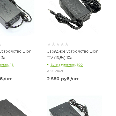
устройство LiIon
Зарядное устройство LiIon
 3a
12V (16,8v) 10a
личии
: 42
Есть в наличии
: 200
Арт.: 21021
б.
/шт
2 580
руб.
/шт