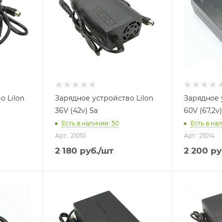
о LiIon
Зарядное устройство LiIon
Зарядное 
36V (42v) 5a
60V (67,2v)
Есть в наличии
: 50
Есть в на
Арт.: 21010
Арт.: 21014
2 180
руб.
/шт
2 200
ру