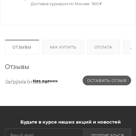
Доставка курьером по Москве- 900 ₽
ОТЗЫВЫ
КАК КУПИТЬ
ОПЛАТА
Д
Отзывы
ОСТАВИТЬ ОТЗЫВ
Нет оценок
Загрузка отзывов...
Будьте в курсе наших акций и новостей
ПОДПИСАТЬСЯ