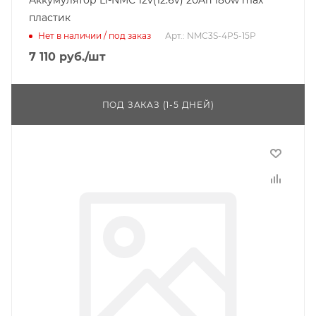
Аккумулятор Li-NMC 12v(12.6v) 20Ah 180w max
пластик
Нет в наличии / под заказ
Арт.: NMC3S-4P5-15P
7 110
руб.
/шт
ПОД ЗАКАЗ (1-5 ДНЕЙ)