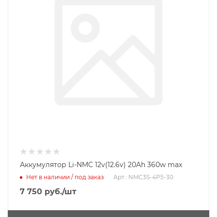
Аккумулятор Li-NMC 12v(12.6v) 20Ah 360w max
Нет в наличии / под заказ
Арт.: NMC3S-4P5-30
7 750
руб.
/шт