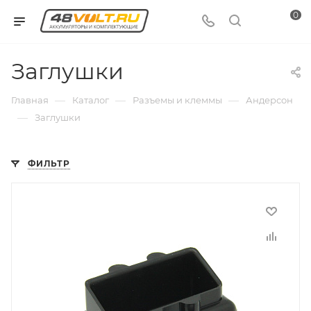
0
Заглушки
—
—
—
Главная
Каталог
Разъемы и клеммы
Андерсон
—
Заглушки
ФИЛЬТР