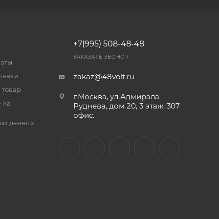
+7(995) 508-48-48
ЗАКАЗАТЬ ЗВОНОК
латы
тавки
zakaz@48volt.ru
 товар
г.Москва, ул.Адмирала
 на
Руднева, дом 20, 3 этаж, 307
офис.
ых данных