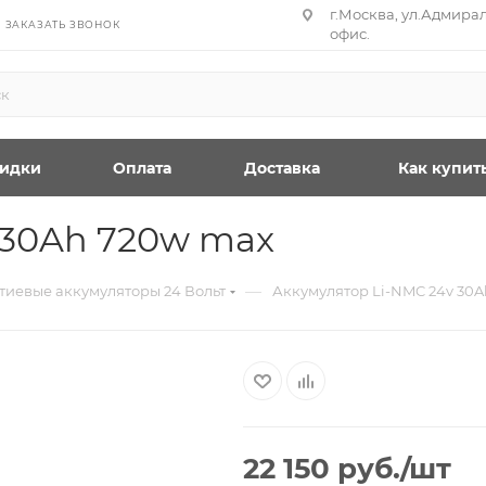
г.Москва, ул.Адмирал
ЗАКАЗАТЬ ЗВОНОК
офис.
идки
Оплата
Доставка
Как купит
 30Ah 720w max
—
тиевые аккумуляторы 24 Вольт
Аккумулятор Li-NMC 24v 30
22 150
руб.
/шт