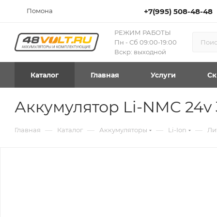
Помона
+7(995) 508-48-48
РЕЖИМ РАБОТЫ
Пн - Сб 09:00-19:00
Вскр: выходной
Каталог
Главная
Услуги
Ск
Аккумулятор Li-NMC 24v
—
—
—
—
Главная
Каталог
Аккумуляторы
Li-Ion
Ли