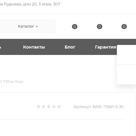
а Руднева, дом 20, 3 этаж, 307
Каталог
0
0
0
ь
Контакты
Блог
Гарантия
Ah 720w max
Артикул:
NMC-7S6P-5-30