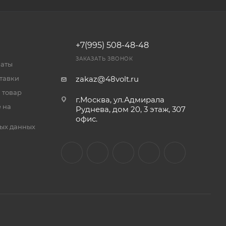
+7(995) 508-48-48
ЗАКАЗАТЬ ЗВОНОК
латы
тавки
zakaz@48volt.ru
 товар
г.Москва, ул.Адмирала
 на
Руднева, дом 20, 3 этаж, 307
офис.
ых данных