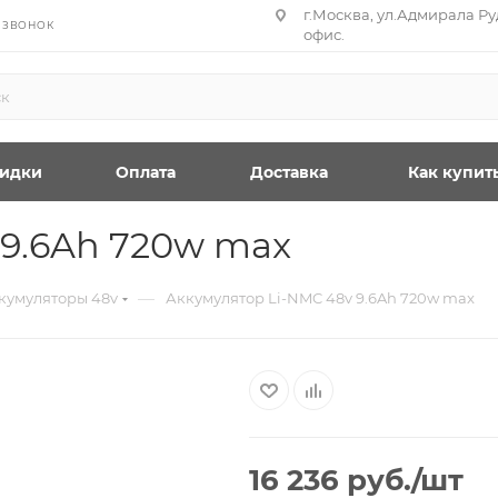
г.Москва, ул.Адмирала Руд
 ЗВОНОК
офис.
идки
Оплата
Доставка
Как купит
 9.6Ah 720w max
—
кумуляторы 48v
Аккумулятор Li-NMC 48v 9.6Ah 720w max
16 236
руб.
/шт