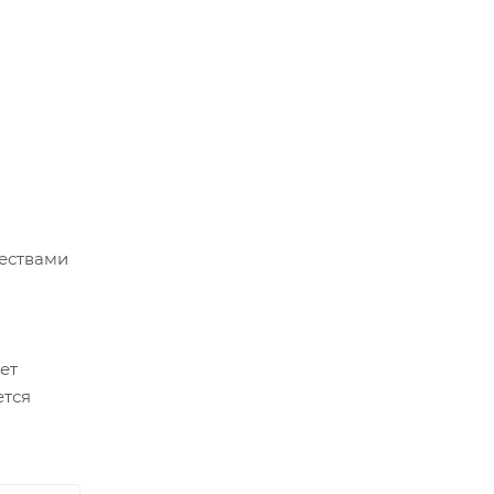
ествами
ет
ется