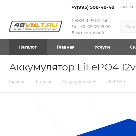
+7(995) 508-48-48
ЗАКАЗАТЬ
РЕЖИМ РАБОТЫ
Пн - Сб 09:00-19:00
Вскр: выходной
Каталог
Главная
Услуги
Ск
Аккумулятор LiFePO4 12
—
—
—
—
Главная
Каталог
Аккумуляторы
LiFePO4