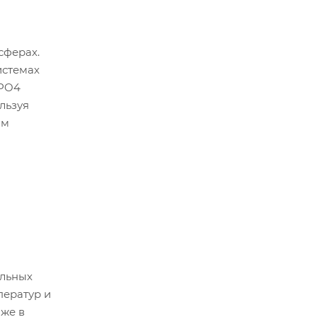
сферах.
истемах
ePO4
льзуя
ом
ельных
ператур и
аже в