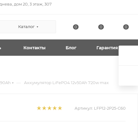
нева, дом 20, 3 этаж, 307
Каталог
0
0
0
ь
Контакты
Блог
Гарантия
—
-90Ah
Аккумулятор LiFePO4 12v50Ah 720w max
Артикул:
LFP12-2P25-C60