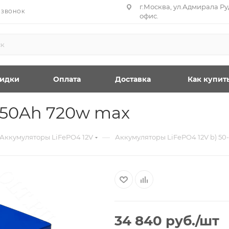
г.Москва, ул.Адмирала Руд
 ЗВОНОК
офис.
идки
Оплата
Доставка
Как купит
v50Ah 720w max
—
Аккумуляторы LiFePO4 12V
Аккумуляторы LiFePO4 12V b) 50
34 840
руб.
/шт