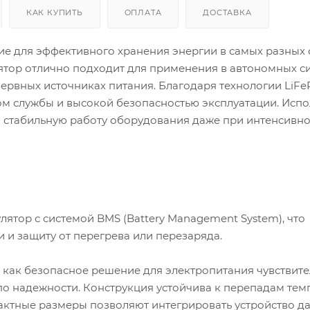
КАК КУПИТЬ
ОПЛАТА
ДОСТАВКА
е для эффективного хранения энергии в самых разных 
тор отлично подходит для применения в автономных с
зервных источниках питания. Благодаря технологии LiF
м службы и высокой безопасностью эксплуатации. Испо
а стабильную работу оборудования даже при интенсивн
ятор с системой BMS (Battery Management System), что
и и защиту от перегрева или перезаряда.
 как безопасное решение для электропитания чувствит
о надежности. Конструкция устойчива к перепадам тем
актные размеры позволяют интегрировать устройство д