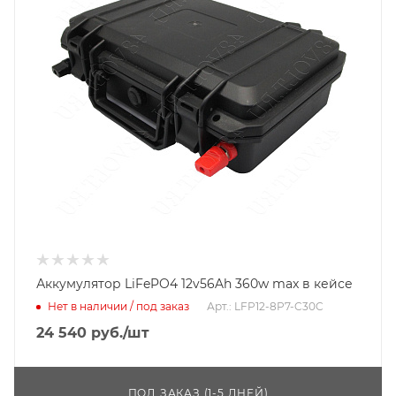
Аккумулятор LiFePO4 12v56Ah 360w max в кейсе
Нет в наличии / под заказ
Арт.: LFP12-8P7-C30C
24 540
руб.
/шт
ПОД ЗАКАЗ (1-5 ДНЕЙ)