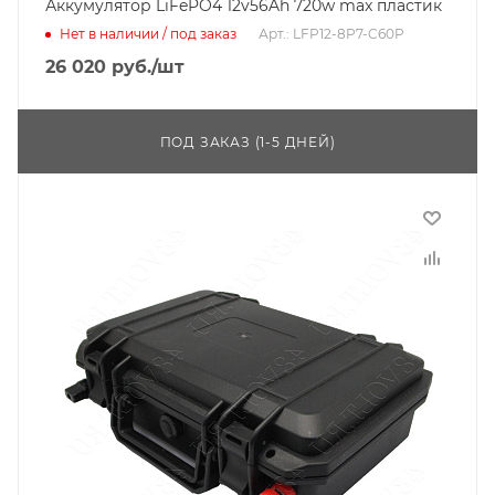
Аккумулятор LiFePO4 12v56Ah 720w max пластик
Нет в наличии / под заказ
Арт.: LFP12-8P7-C60P
26 020
руб.
/шт
ПОД ЗАКАЗ (1-5 ДНЕЙ)