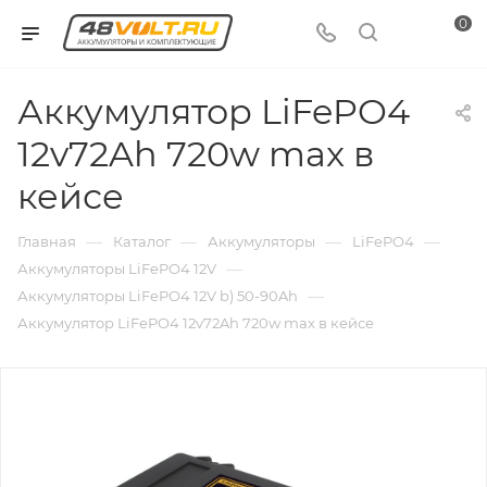
0
Аккумулятор LiFePO4
12v72Ah 720w max в
кейсе
—
—
—
—
Главная
Каталог
Аккумуляторы
LiFePO4
—
Аккумуляторы LiFePO4 12V
—
Аккумуляторы LiFePO4 12V b) 50-90Ah
Аккумулятор LiFePO4 12v72Ah 720w max в кейсе