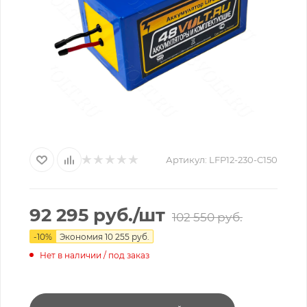
Артикул:
LFP12-230-C150
92 295
руб.
/шт
102 550
руб.
-
10
%
Экономия
10 255
руб.
Нет в наличии / под заказ