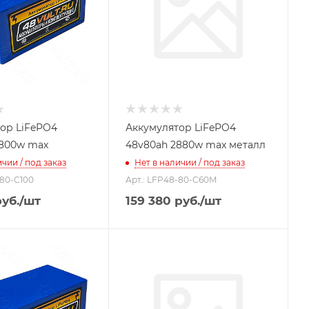
ор LiFePO4
Аккумулятор LiFePO4
4800w max
48v80ah 2880w max металл
чии / под заказ
Нет в наличии / под заказ
-80-C100
Арт.: LFP48-80-C60M
уб.
/шт
159 380
руб.
/шт