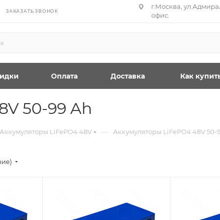
г.Москва, ул.Адмирал
ЗАКАЗАТЬ ЗВОНОК
офис.
идки
Оплата
Доставка
Как купит
8V 50-99 Ah
—
Аккумуляторы LiFePO4 48V
Аккумуляторы LiFePO4 48V 50-
ние)