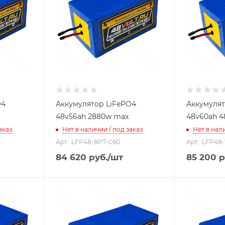
O4
Аккумулятор LiFePO4
Аккумулят
48v56ah 2880w max
48v60ah 
аказ
Нет в наличии / под заказ
Нет в нали
Арт.: LFP48-8P7-C60
Арт.: LFP48
84 620
руб.
/шт
85 200
р