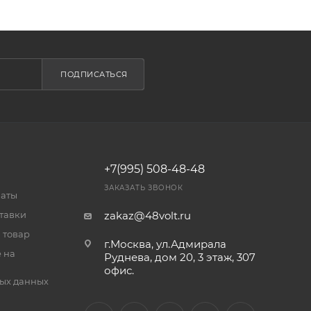
ПОДПИСАТЬСЯ
+7(995) 508-48-48
ЗАКАЗАТЬ ЗВОНОК
латы
тавки
zakaz@48volt.ru
 товар
г.Москва, ул.Адмирала
 на
Руднева, дом 20, 3 этаж, 307
офис.
ых данных