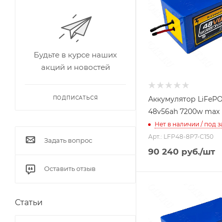
Будьте в курсе наших
акций и новостей
Аккумулятор LiFeP
ПОДПИСАТЬСЯ
48v56ah 7200w max
Нет в наличии / под з
Арт.: LFP48-8P7-C150
Задать вопрос
90 240
руб.
/шт
Оставить отзыв
Статьи