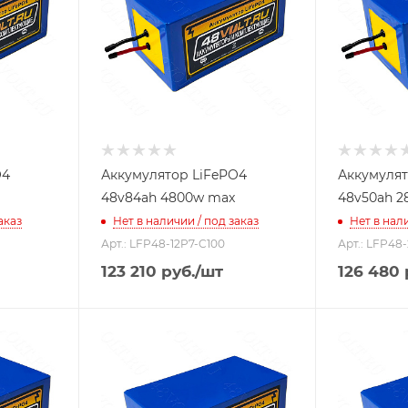
O4
Аккумулятор LiFePO4
Аккумулят
48v84ah 4800w max
48v50ah 2
аказ
Нет в наличии / под заказ
Нет в нали
Арт.: LFP48-12P7-C100
Арт.: LFP48
123 210
руб.
/шт
126 480