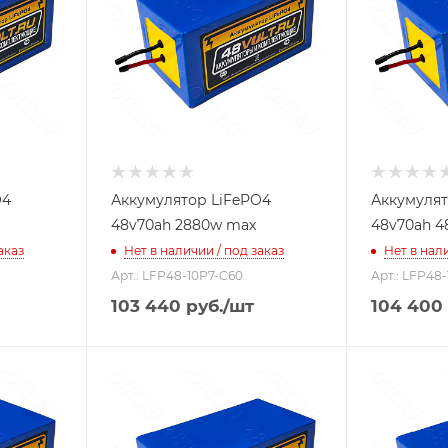
O4
Аккумулятор LiFePO4
Аккумулят
48v70ah 2880w max
48v70ah 4
аказ
Нет в наличии / под заказ
Нет в нали
Арт.: LFP48-10P7-C60
Арт.: LFP48
103 440
руб.
/шт
104 400