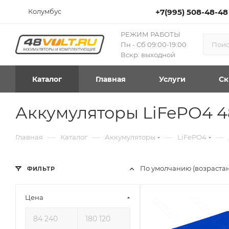
Колумбус
+7(995) 508-48-48
РЕЖИМ РАБОТЫ
Пн - Сб 09:00-19:00
Вскр: выходной
Каталог
Главная
Услуги
Ск
Аккумуляторы LiFePO4 4
—
—
—
—
Главная
Каталог
Аккумуляторы
LiFePO4
По умолчанию (возраста
ФИЛЬТР
Цена