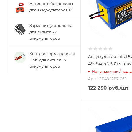
Активные балансиры
для аккумуляторов 1А
Зарядные устройства
для литиевых
аккумуляторов
Контроллеры заряда и
Аккумулятор LiFeP
BMS для литиевых
48v84ah 2880w max
аккумуляторов
Нет в наличии / под з
Арт.: LFP48-12P7-C60
122 250
руб.
/шт