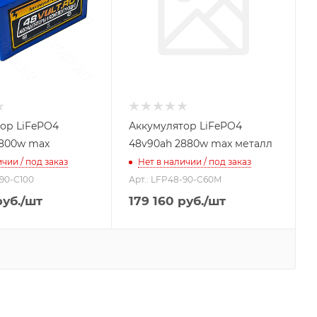
ор LiFePO4
Аккумулятор LiFePO4
4800w max
48v90ah 2880w max металл
чии / под заказ
Нет в наличии / под заказ
-90-C100
Арт.: LFP48-90-C60M
уб.
/шт
179 160
руб.
/шт