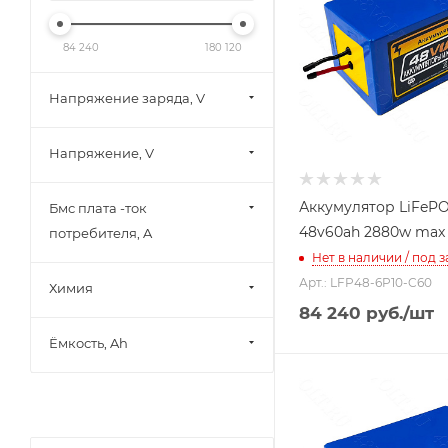
84 240
180 120
Напряжение заряда, V
Напряжение, V
Аккумулятор LiFeP
Бмс плата -ток
48v60ah 2880w max
потребителя, A
Нет в наличии / под з
Арт.: LFP48-6P10-C60
Химия
84 240
руб.
/шт
Ёмкость, Ah