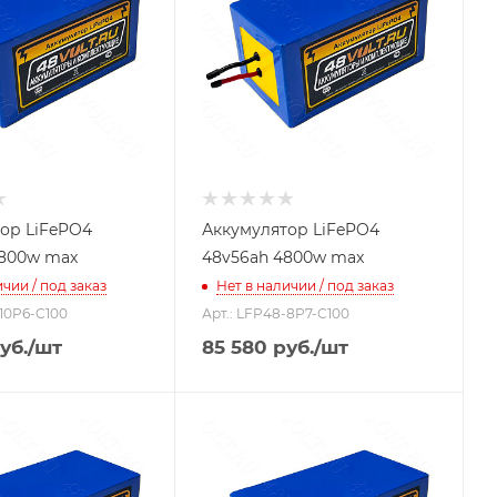
ор LiFePO4
Аккумулятор LiFePO4
4800w max
48v56ah 4800w max
чии / под заказ
Нет в наличии / под заказ
-10P6-C100
Арт.: LFP48-8P7-C100
уб.
/шт
85 580
руб.
/шт