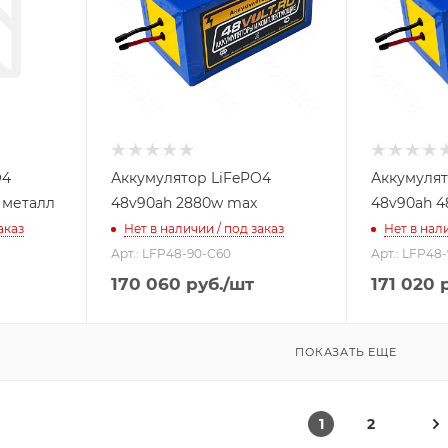
O4
Аккумулятор LiFePO4
Аккумулят
 металл
48v90ah 2880w max
48v90ah 
аказ
Нет в наличии / под заказ
Нет в нали
Арт.: LFP48-90-C60
Арт.: LFP48
170 060
руб.
/шт
171 020
р
ПОКАЗАТЬ ЕЩЕ
1
2