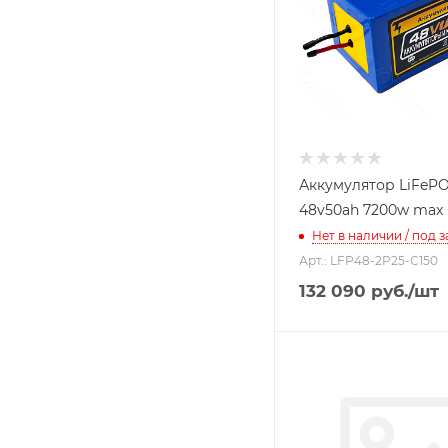
Аккумулятор LiFeP
48v50ah 7200w max
Нет в наличии / под з
Арт.: LFP48-2P25-C150
132 090
руб.
/шт