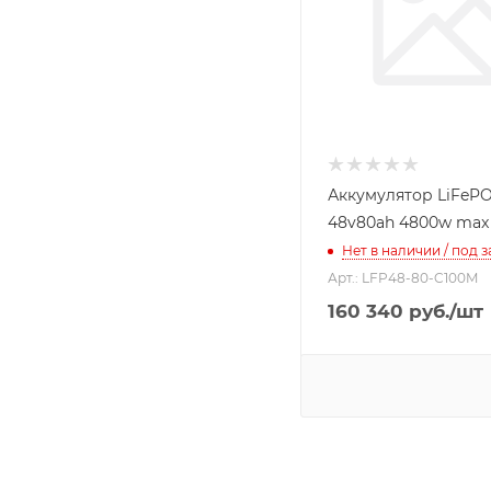
Аккумулятор LiFeP
48v80ah 4800w max
Нет в наличии / под з
Арт.: LFP48-80-C100M
160 340
руб.
/шт