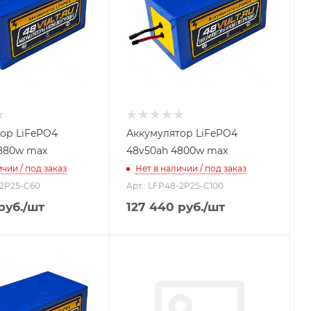
ор LiFePO4
Аккумулятор LiFePO4
880w max
48v50ah 4800w max
чии / под заказ
Нет в наличии / под заказ
-2P25-C60
Арт.: LFP48-2P25-C100
руб.
/шт
127 440
руб.
/шт