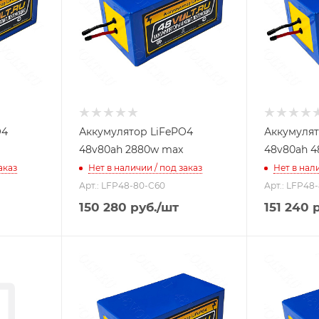
O4
Аккумулятор LiFePO4
Аккумулят
48v80ah 2880w max
48v80ah 
аказ
Нет в наличии / под заказ
Нет в нали
Арт.: LFP48-80-C60
Арт.: LFP48
150 280
руб.
/шт
151 240
р