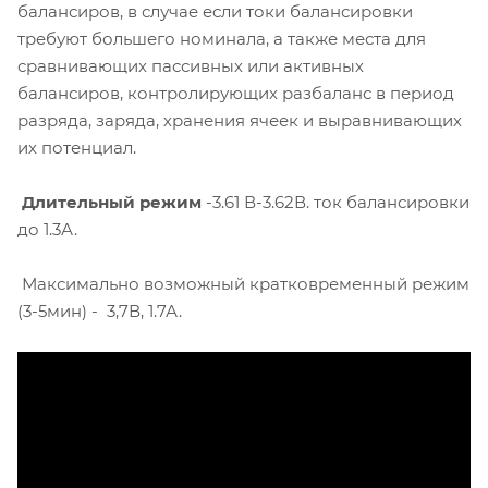
балансиров, в случае если токи балансировки
требуют большего номинала, а также места для
сравнивающих пассивных или активных
балансиров, контролирующих разбаланс в период
разряда, заряда, хранения ячеек и выравнивающих
их потенциал.
Длительный режим
-3.61 В-3.62В. ток балансировки
до 1.3А.
Максимально возможный кратковременный режим
(3-5мин) - 3,7В, 1.7А.