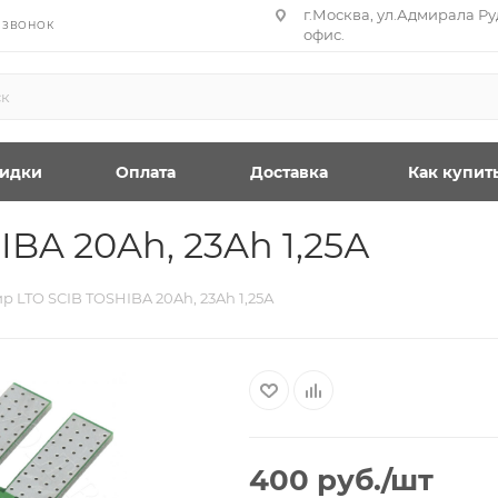
г.Москва, ул.Адмирала Руд
 ЗВОНОК
офис.
идки
Оплата
Доставка
Как купит
BA 20Ah, 23Ah 1,25А
р LTO SCIB TOSHIBA 20Ah, 23Ah 1,25А
400
руб.
/шт