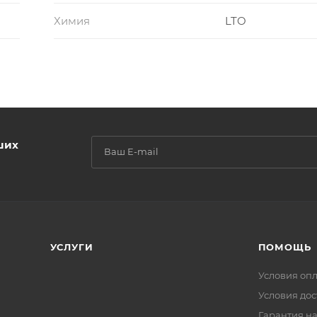
Химия
LTO
ших
УСЛУГИ
ПОМОЩЬ
Условия оп
Условия дос
Гарантия на