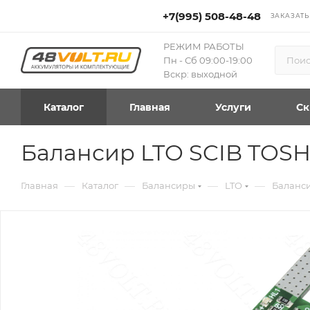
+7(995) 508-48-48
ЗАКАЗАТЬ
РЕЖИМ РАБОТЫ
Пн - Сб 09:00-19:00
Вскр: выходной
Каталог
Главная
Услуги
Ск
Балансир LTO SCIB TOSHI
—
—
—
—
Главная
Каталог
Балансиры
LTO
Баланси