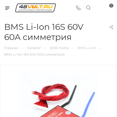
0
BMS Li-Ion 16S 60V
60A симметрия
—
—
—
—
Главная
Каталог
BMS плата
BMS LI-ion
BMS Li-Ion 16S 60V 60A симметрия