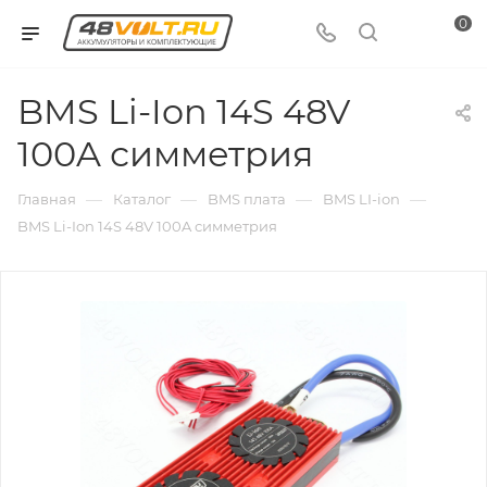
0
BMS Li-Ion 14S 48V
100A симметрия
—
—
—
—
Главная
Каталог
BMS плата
BMS LI-ion
BMS Li-Ion 14S 48V 100A симметрия