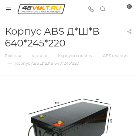
0
Корпус ABS Д*Ш*В
640*245*220
—
—
—
Главная
Каталог
Корпуса и кейсы
ABS пластик
—
Корпус ABS Д*Ш*В 640*245*220