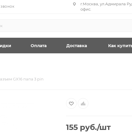
г.Москва, ул.Адмирала Руд
 ЗВОНОК
офис.
идки
Оплата
Доставка
Как купит
азъем GX16 папа 3 pin
155
руб.
/шт