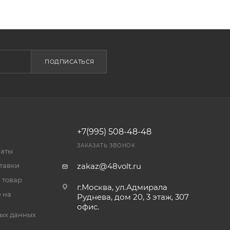
ПОДПИСАТЬСЯ
+7(995) 508-48-48
ЗАКАЗАТЬ ЗВОНОК
латы
тавки
zakaz@48volt.ru
 товар
г.Москва, ул.Адмирала
 на
Руднева, дом 20, 3 этаж, 307
офис.
ых данных