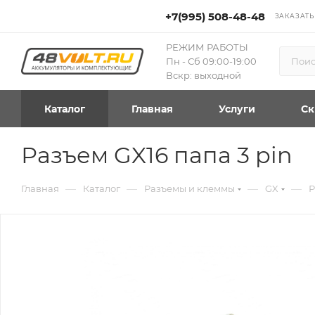
+7(995) 508-48-48
ЗАКАЗАТЬ
РЕЖИМ РАБОТЫ
Пн - Сб 09:00-19:00
Вскр: выходной
Каталог
Главная
Услуги
Ск
Разъем GX16 папа 3 pin
—
—
—
—
Главная
Каталог
Разъемы и клеммы
GX
Р