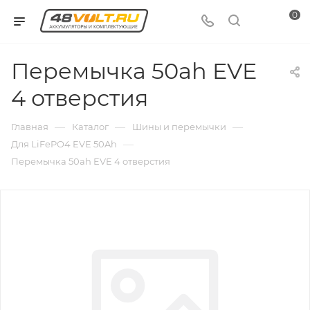
0
Перемычка 50ah EVE
4 отверстия
—
—
—
Главная
Каталог
Шины и перемычки
—
Для LiFePO4 EVE 50Ah
Перемычка 50ah EVE 4 отверстия