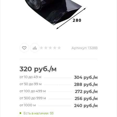
Артикул:
1328B
320
руб.
/м
от 10 до 49 м
304
руб.
/м
от 50 до 99 м
288
руб.
/м
от 100 до 499 м
272
руб.
/м
от 500 до 999 м
256
руб.
/м
от 1000 м
240
руб.
/м
Есть в наличии
: 93