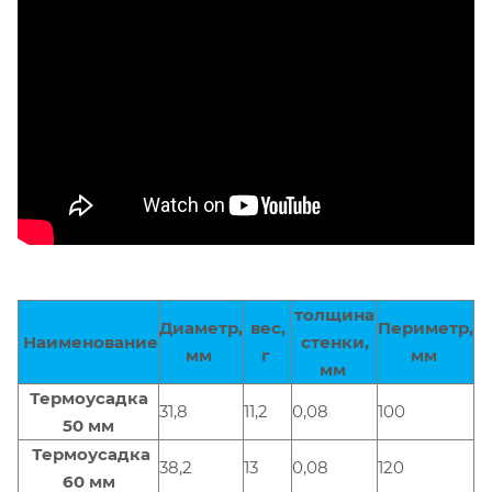
толщина
Диаметр,
вес,
Периметр,
Наименование
стенки,
мм
г
мм
мм
Термоусадка
31,8
11,2
0,08
100
50 мм
Термоусадка
38,2
13
0,08
120
60 мм