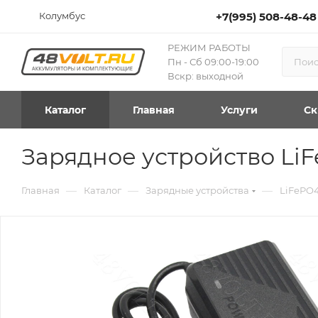
Колумбус
+7(995) 508-48-48
РЕЖИМ РАБОТЫ
Пн - Сб 09:00-19:00
Вскр: выходной
Каталог
Главная
Услуги
Ск
Зарядное устройство LiFe
—
—
—
Главная
Каталог
Зарядные устройства
LiFePO