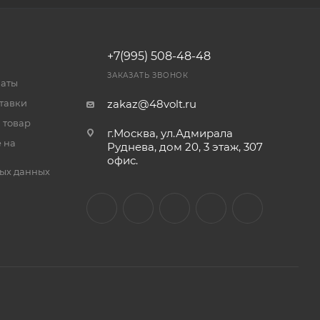
+7(995) 508-48-48
ЗАКАЗАТЬ ЗВОНОК
латы
тавки
zakaz@48volt.ru
 товар
г.Москва, ул.Адмирала
 на
Руднева, дом 20, 3 этаж, 307
офис.
ых данных