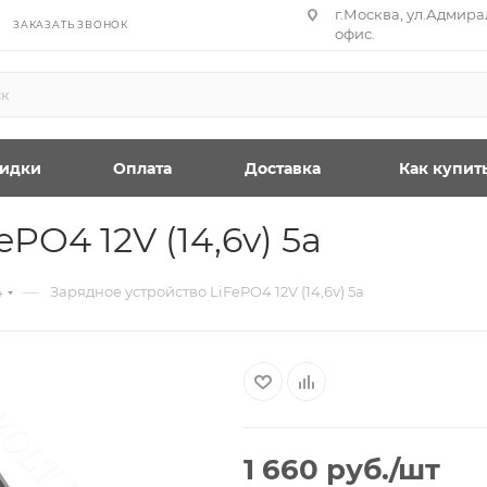
г.Москва, ул.Адмирал
ЗАКАЗАТЬ ЗВОНОК
офис.
идки
Оплата
Доставка
Как купит
PO4 12V (14,6v) 5a
—
4
Зарядное устройство LiFePO4 12V (14,6v) 5a
1 660
руб.
/шт