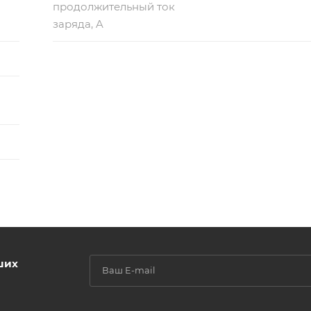
продолжительный ток
заряда, A
ших