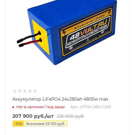
Аккумулятор LiFePO4 24v280ah 4800w max
Нет в наличии / под заказ
Арт.: LFP24-280-C200
207 900
руб.
/шт
231 000
руб.
-
10
%
Экономия
23 100
руб.