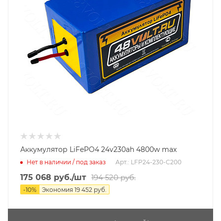
Аккумулятор LiFePO4 24v230ah 4800w max
Нет в наличии / под заказ
Арт.: LFP24-230-C200
175 068
руб.
/шт
194 520
руб.
-
10
%
Экономия
19 452
руб.