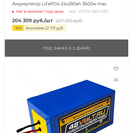
Аккумулятор LiFePO4 24v280ah 3600w max
Нет в наличии / под заказ
Арт.: LFP24-280-C150
204 309
руб.
/шт
227 010
руб.
-
10
%
Экономия
22 701
руб.
ПОД ЗАКАЗ (1-5 ДНЕЙ)