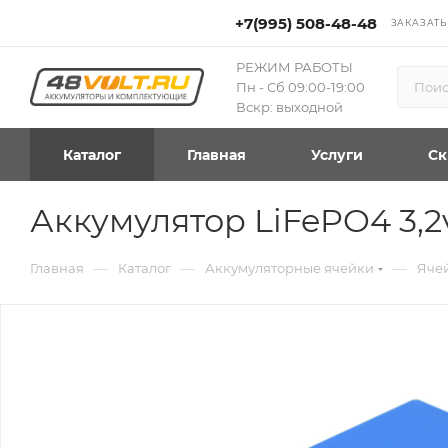
+7(995) 508-48-48
ЗАКАЗАТЬ
РЕЖИМ РАБОТЫ
Пн - Сб 09:00-19:00
Вскр: выходной
Каталог
Главная
Услуги
Ск
Аккумулятор LiFePO4 3,
—
—
—
Главная
Каталог
Аккумуляторные ячейки
Яче