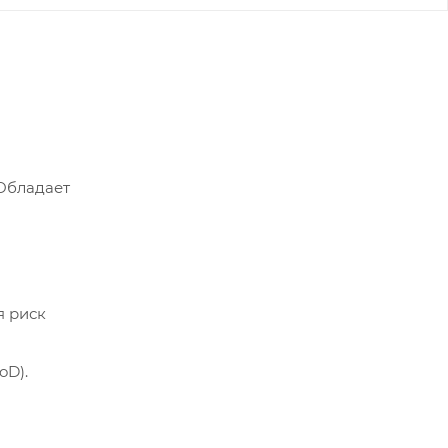
 Обладает
я риск
oD).