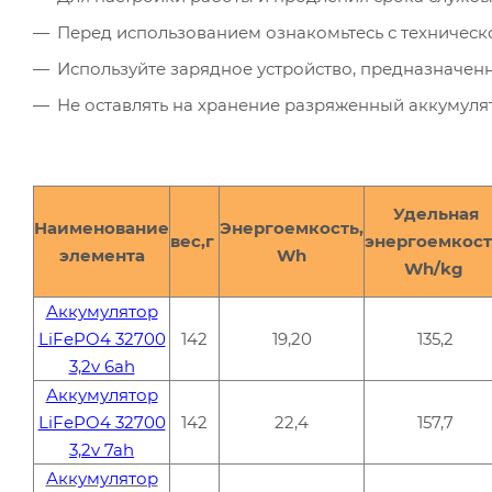
Перед использованием ознакомьтесь с техническ
Используйте зарядное устройство, предназначен
Не оставлять на хранение разряженный аккумуля
Удельная
Наименование
Энергоемкость,
вес,г
энергоемкост
элемента
Wh
Wh/kg
Аккумулятор
LiFePO4 32700
142
19,20
135,2
3,2v 6ah
Аккумулятор
LiFePO4 32700
142
22,4
157,7
3,2v 7ah
Аккумулятор