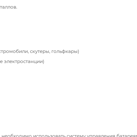
таллов.
ктромобили, скутеры, гольфкары)
е электростанции)
 необходимо использовать систему управления батареям