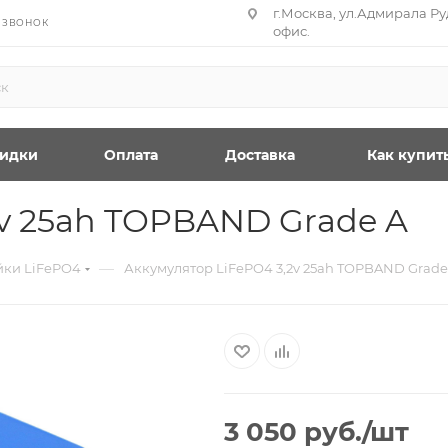
г.Москва, ул.Адмирала Руд
 ЗВОНОК
офис.
идки
Оплата
Доставка
Как купит
2v 25ah TOPBAND Grade A
—
йки LiFePO4
Аккумулятор LiFePO4 3,2v 25ah TOPBAND Grade
3 050
руб.
/шт