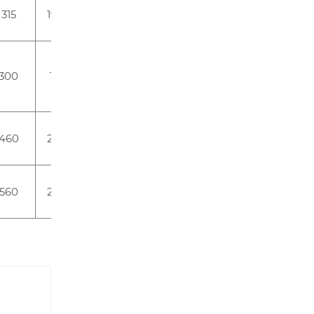
315
195,5
130,3
36,7
EVE
76
300
190
174.2
45.3
TOPBAND
63
460
217,3
173,9
53,8
EVE
76
560
217,3
173,7
72
EVE
76