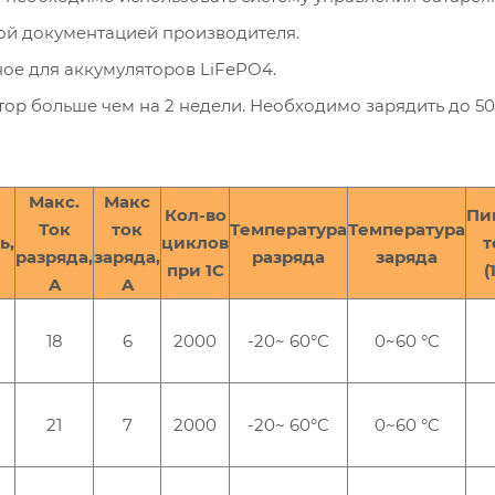
ой документацией производителя.
ное для аккумуляторов LiFePO4.
тор больше чем на 2 недели. Необходимо зарядить до 5
Макс.
Макс
Кол-во
Пи
Ток
ток
Температура
Температура
ь,
циклов
т
разряда,
заряда,
разряда
заряда
при 1C
(
A
A
18
6
2000
-20~ 60°C
0~60 °C
21
7
2000
-20~ 60°C
0~60 °C