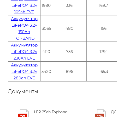
LiFePO4 3,2v
1980
336
169,7
105ah EVE
Аккумулятор
LiFePO4 3.2v
3065
480
156
150Ah
TOPBAND
Аккумулятор
LiFePO4 3.2v
4110
736
179,1
230Ah EVE
Аккумулятор
LiFePO4 3,2v
5420
896
165,3
280ah EVE
Документы
LFP 25ah Topband
ДС