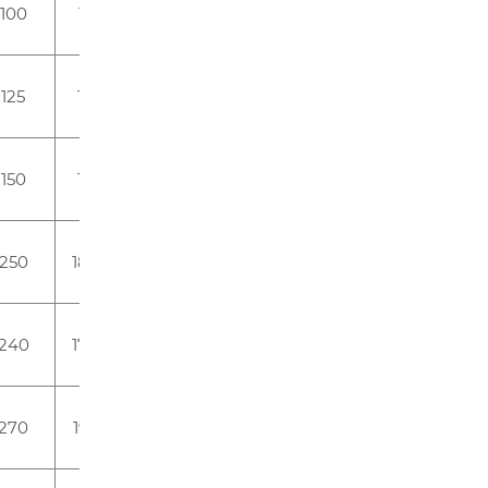
100
145
70
27
TOPBAND
122
125
180
70
27
TOPBAND
122
150
180
70
27
TOPBAND
122
250
185,3
135,3
29,3
EVE
115
240
170,5
130,3
36,3
EVE
85
270
195,5
130,3
36,7
EVE
87