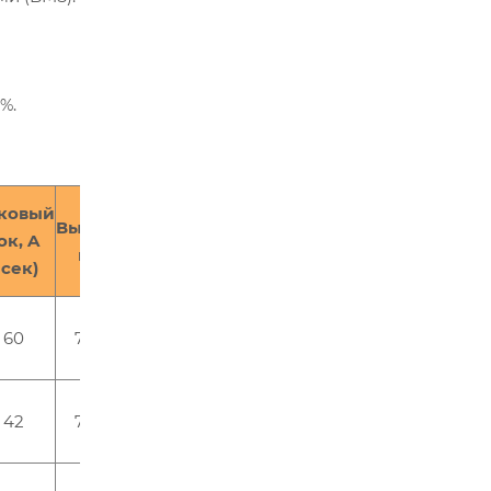
0%.
Ширина
ковый
Высота,
или
Толщина,
Цена
ок, A
Производитель
мм
диаметр,
мм
за Ah
1сек)
мм
60
70,5
32,2
HUAXING
65
42
70,5
32,2
HUAXING
70